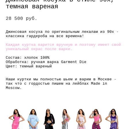
Джинсовая косуха в стиле 90х,
темная вареная
28 500 pуб.
Джинсовая косуха по оригинальным лекалам из 90х -
классика гардероба на все времена!
Каждая куртка варится вручную и поэтому имеет свой
уникальный окрас после варки.
Состав: хлопок 100%
Обработка: ручная варка Garment Die
Цвет: темный вареный
Наши куртки мы полностью шьем и варим в Москве -
так что с гордостью пишем на лейблах Made in
Moscow.