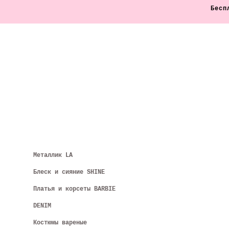
Бесп
Боксеры
Металлик LA
Бархатные боксеры, фиолетов
Блеск и сияние SHINE
6 500 pуб.
Платья и корсеты BARBIE
DENIM
Костюмы вареные