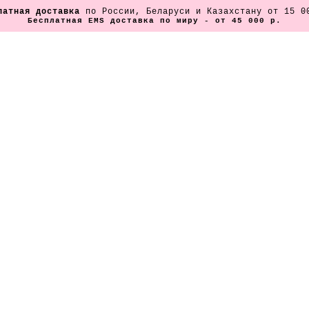
латная доставка
по России, Беларуси и Казахстану от 15 0
Бесплатная EMS доставка по миру - от 45 000 р.
Боксеры
ые жатые
Бархатные боксеры, фиолетовые
5 500 pуб.